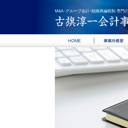
M&A･グループ会計･組織再編税制 専門
HOME
事務所概要