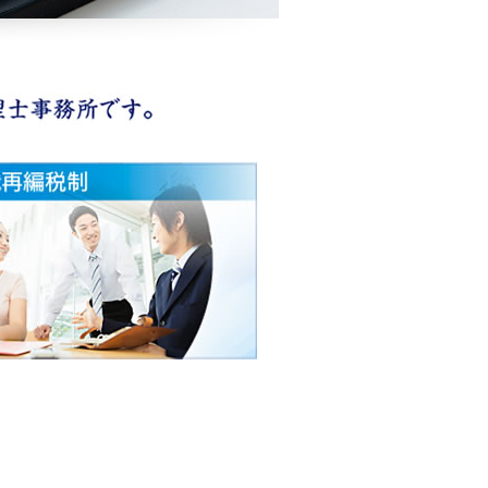
古旗淳一会計事務所は、Ｍ＆Ａ・グルー
会計
組織再編税制
ービス