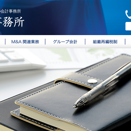
の会計事務所
古旗淳一会計事務所
M&A関連業務
グループ会計
組織再編税制
経